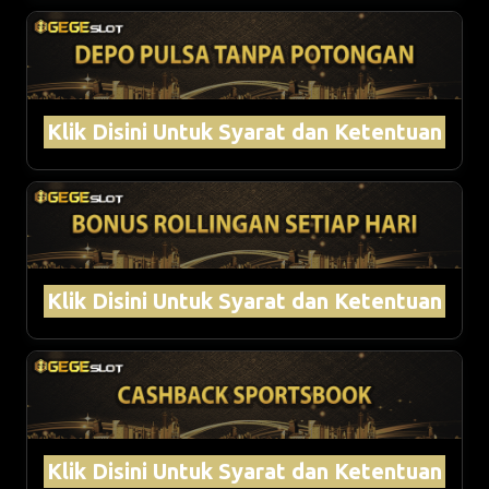
apapun.
1.Bonus bisa di claim di Livechat/ WA .
6. Tidak berlaku untuk pemain invest & hunter bonus.
DENGAN HASTAG : #EVENTGEGESLOT
#EVENTLUCKYSPINGEGE #GEGESLOT
2. Tidak berlaku pemain invest.
- JIKA MEMILIKI KESAMAAN IP MAKA BONUS DIANGGAP
TIDAK SAH/GUGUR .
3. Syarat turn over 2x.
- SEGALA BENTUK KECURANGAN DALAM PROMOSI INI,
Klik Disini Untuk Syarat dan Ketentuan
4. Maksimal Bonus 100rb.
PIHAK GEGESLOT BERHAK MEMBATALKAN HADIAH
DEPOSIT PULSA TANPA POTONGAN
LUCKYSPIN.
5. Tidak berlaku untuk pemain invest & hunter bonus.
- SEMUA KEPUTUSAN DARI PIHAK GEGESLOT ADALAH
1. Deposit pulsa tanpa potongan di setiap deposit
MUTLAK DAN TIDAK DAPAT DI GANGGU GUGAT..
pertama.
2. Berlaku untuk provider TELKOMSEL & XL.
3. Berlaku 1 x per hari, bisa diclaim setiap hari .
Klik Disini Untuk Syarat dan Ketentuan
4. Syarat turn over 2x.
BONUS ROLLINGAN SLOT, LIVE
CASINO & SPORTSBOOK
5. Hanya berlaku untuk permainan SLOT.
1. Komisi Slot & Live casino 0.7% dari TO/Turnover,
SETIAP HARI.
2. Komisi Sportbook 0.25% dari TO/Turnover, SETIAP
Klik Disini Untuk Syarat dan Ketentuan
SENIN.