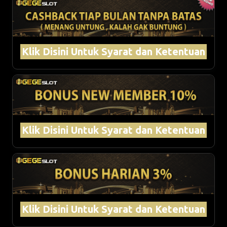
4. 1 USER ID MAXIMAL 1X CLAIM PERMINGGU (TIDAK
1. Minimal deposit 500rb bersifat akumulatif ( 14 hari ).
BERLAKU KELIPATAN).
2. Syarat Turn over 1x.
5. BATAS WAKTU CLAIM EVENT LUCKYSPIN SETIAP HARI
3. Berlaku semua permainan yang ada di GEGESLOT.
MINGGU JAM 00:00 WIB CLOSING.
Klik Disini Untuk Syarat dan Ketentuan
4. 1 ID hanya boleh 1x claim.
6. VOUCHER LUCKYSPIN BISA LANGSUNG DICLAIM JIKA
CASHBACK SETIAP BULAN TANPA
SUDAH MENCAPAI TO.
BATAS
5. Proses claim bisa melalui livechat/whatsapp.
7. UNTUK MENGIKUTI EVENT WAJIB CLAIM VOUCHER
1. Promo hanya berlaku untuk permainan SLOT.
6. Harap mengisi data alamat lengkap dengan benar dan
PADA ADMIN DAN INFOKAN HADIAH YANG DIDAPAT
detail agar tidak terjadi adanya kesalahan pengiriman.
2. Tier CASHBACK :
SETELAH SPIN KE CS GEGESLOT.
-Lose 500,000-10,000,000 ( Cashback 3%).
8. SYARAT WITHDRAW BONUS 1X TO ( BERLAKU SEMUA
Klik Disini Untuk Syarat dan Ketentuan
PERMAINAN ).
-Lose 10,000,000 keatas (Cashback 5%).
BONUS MEMBER BARU 10%
9. TIDAK BERLAKU DEPOSIT PULSA.
3. Minimal kekalahan dalam 1 bulan adalah 500,000 rupiah
1. Khusus untuk member baru.
( slot ).
10.TIDAK BISA MENGIKUTI EVENT LAIN/LEBIH DARI 1
2. Maksimal bonus 250ribu.
EVENT.
4. Bonus Cashback akan dibagikan setiap tanggal 1 awal
bulan pukul 19:00 WIB.
3. Tidak berlaku untuk pemain invest.
11. PADA SAAT CLAIM VOUCHER WAJIB TAG ADMIN + 3
TEMAN + SHARE DI GRUP FACEBOOK EVENT LUCKY SPIN
Klik Disini Untuk Syarat dan Ketentuan
5. Periode perhitungan cashback adalah setiap 1 bulan.
4. Syarat turn over 3x.
GEGESLOT.
BONUS HARIAN 3%
6. Bonus Cashback dapat di withdraw tanpa syarat
5. Bonus bisa langsung di claim di deposit pertama.
(https://www.facebook.com/groups/gegeslot/)